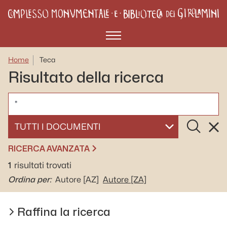
Menù
Home
Teca
Risultato della ricerca
CERCA
Cerca
Rese
SELEZIONA UN DOCUMENTO
RICERCA AVANZATA
1
risultati trovati
Ordina per:
Autore
[AZ]
Autore
[ZA]
Raffina la ricerca