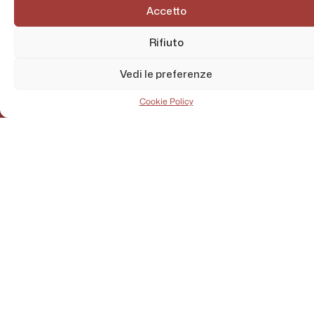
Accetto
Rifiuto
Vedi le preferenze
Cookie Policy
AMMINISTRAZIONE TRASPARENTE
PRIVACY POLICY
CONTATTI
MAPPA DEL SITO