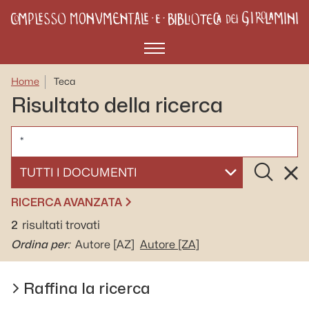
Menù
Home
Teca
Risultato della ricerca
CERCA
Cerca
Rese
SELEZIONA UN DOCUMENTO
RICERCA AVANZATA
2
risultati trovati
Ordina per:
Autore
[AZ]
Autore
[ZA]
Raffina la ricerca