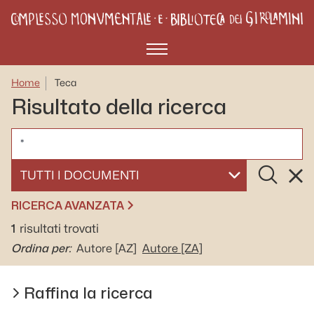
Menù
Home
Teca
Risultato della ricerca
CERCA
Cerca
Rese
SELEZIONA UN DOCUMENTO
RICERCA AVANZATA
1
risultati trovati
Ordina per:
Autore
[AZ]
Autore
[ZA]
Raffina la ricerca