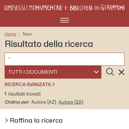
Menù
Home
Teca
Risultato della ricerca
CERCA
Cerca
Rese
SELEZIONA UN DOCUMENTO
RICERCA AVANZATA
1
risultati trovati
Ordina per:
Autore
[AZ]
Autore
[ZA]
Raffina la ricerca