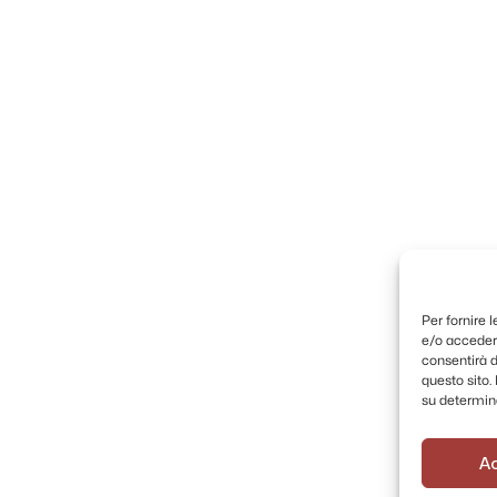
Per fornire 
e/o accedere
consentirà d
questo sito
su determina
A