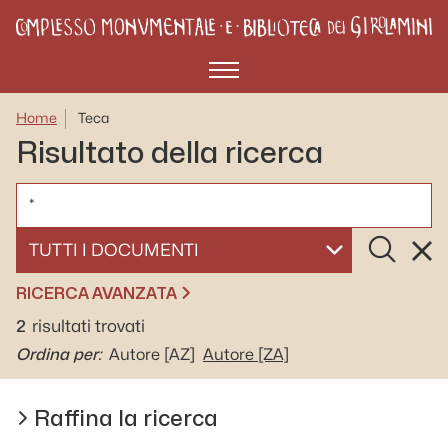
Menù
Home
Teca
Risultato della ricerca
CERCA
Cerca
Rese
SELEZIONA UN DOCUMENTO
RICERCA AVANZATA
2
risultati trovati
Ordina per:
Autore
[AZ]
Autore
[ZA]
Raffina la ricerca