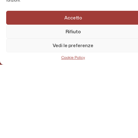
funzioni.
Accetto
Rifiuto
Vedi le preferenze
Cookie Policy
AMMINISTRAZIONE TRASPARENTE
PRIVACY POLICY
CONTATTI
MAPPA DEL SITO