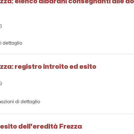
zza: elenco albarani consegnanti alle do
6
i dettaglio
zza: registro introito ed esito
9
azioni di dettaglio
 esito dell'eredità Frezza