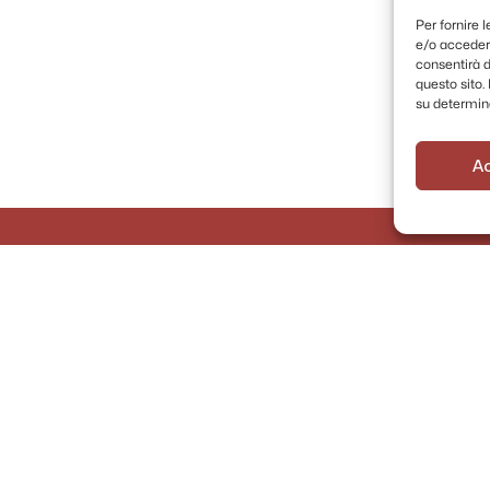
Per fornire 
e/o accedere
consentirà d
questo sito
su determina
A