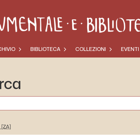
HIVIO
BIBLIOTECA
COLLEZIONI
EVENTI
erca
[ZA]