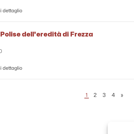
i dettaglio
 Polise dell'eredità di Frezza
0
i dettaglio
1
2
3
4
»