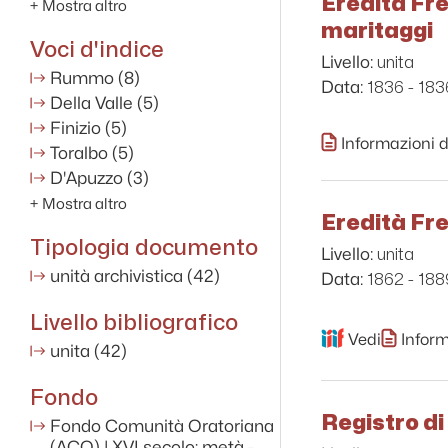
Eredità Fre
+
Mostra altro
maritaggi
Voci d'indice
unita
Livello:
Rummo
(8)
1836 - 183
Data:
Della Valle
(5)
Finizio
(5)
Informazioni d
Toralbo
(5)
D'Apuzzo
(3)
+
Mostra altro
Eredità Fre
Tipologia documento
unita
Livello:
unità archivistica
(42)
1862 - 188
Data:
Livello bibliografico
Vedi
Inform
unita
(42)
Fondo
Registro di
Fondo Comunità Oratoriana
(ACO) | XVI secolo; metà -