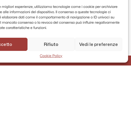
le migliori esperienze, utilizziamo tecnologie come i cookie per archiviare
 alle informazioni del dispositivo. Il consenso a queste tecnologie ci
i elaborare dati come il comportamento di navigazione o ID univoci su
. Il mancato consenso o la revoca del consenso può influire negativamente
te caratteristiche e funzioni.
ccetto
Rifiuto
Vedi le preferenze
Cookie Policy
AMMINISTRAZIONE TRASPARENTE
PRIVACY POLICY
CONTATTI
MAPPA DEL SITO