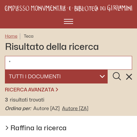
Menù
Home
Teca
Risultato della ricerca
CERCA
Cerca
Rese
SELEZIONA UN DOCUMENTO
RICERCA AVANZATA
3
risultati trovati
Ordina per:
Autore
[AZ]
Autore
[ZA]
Raffina la ricerca