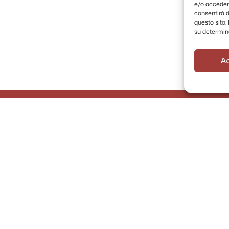
e/o accedere
consentirà d
questo sito
su determina
A