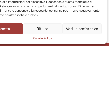
 alle informazioni del dispositivo. Il consenso a queste tecnologie ci
i elaborare dati come il comportamento di navigazione o ID univoci su
. Il mancato consenso o la revoca del consenso può influire negativamente
te caratteristiche e funzioni.
ccetto
Rifiuto
Vedi le preferenze
Cookie Policy
AMMINISTRAZIONE TRASPARENTE
PRIVACY POLICY
CONTATTI
MAPPA DEL SITO