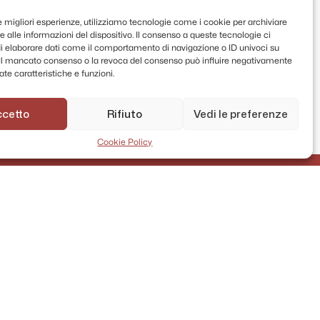
le migliori esperienze, utilizziamo tecnologie come i cookie per archiviare
 alle informazioni del dispositivo. Il consenso a queste tecnologie ci
i elaborare dati come il comportamento di navigazione o ID univoci su
. Il mancato consenso o la revoca del consenso può influire negativamente
te caratteristiche e funzioni.
ccetto
Rifiuto
Vedi le preferenze
Cookie Policy
AMMINISTRAZIONE TRASPARENTE
PRIVACY POLICY
CONTATTI
MAPPA DEL SITO