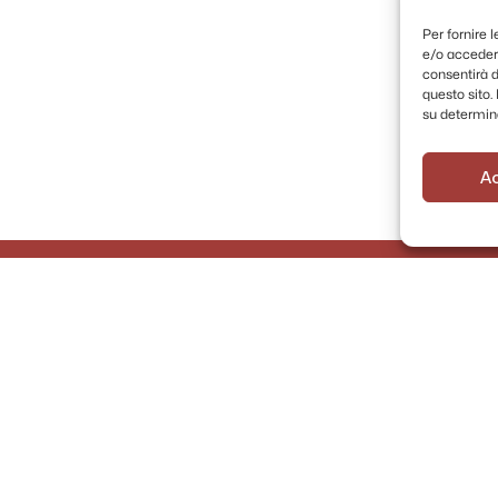
Per fornire 
e/o accedere
consentirà d
questo sito
su determina
A