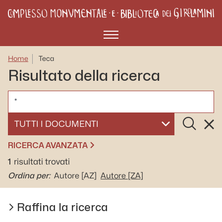
Menù
Home
Teca
Risultato della ricerca
CERCA
Cerca
Rese
SELEZIONA UN DOCUMENTO
RICERCA AVANZATA
1
risultati trovati
Ordina per:
Autore
[AZ]
Autore
[ZA]
Raffina la ricerca