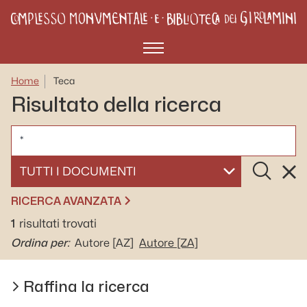
Menù
Home
Teca
Risultato della ricerca
CERCA
Cerca
Rese
SELEZIONA UN DOCUMENTO
RICERCA AVANZATA
1
risultati trovati
Ordina per:
Autore
[AZ]
Autore
[ZA]
Raffina la ricerca