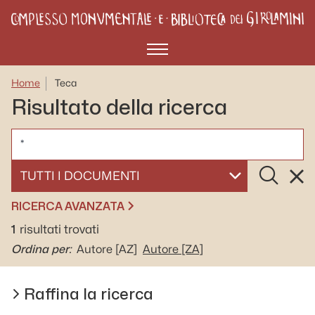
Menù
Home
Teca
Risultato della ricerca
CERCA
Cerca
Rese
SELEZIONA UN DOCUMENTO
RICERCA AVANZATA
1
risultati trovati
Ordina per:
Autore
[AZ]
Autore
[ZA]
Raffina la ricerca