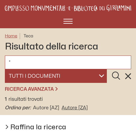
Menù
Home
Teca
Risultato della ricerca
CERCA
Cerca
Rese
SELEZIONA UN DOCUMENTO
RICERCA AVANZATA
1
risultati trovati
Ordina per:
Autore
[AZ]
Autore
[ZA]
Raffina la ricerca