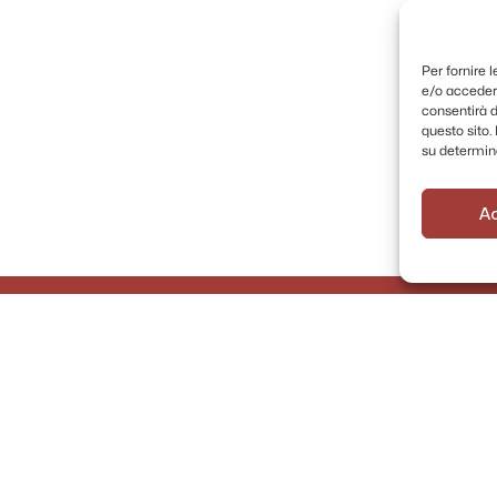
Per fornire 
e/o accedere
consentirà d
questo sito
su determina
A