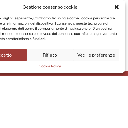
Gestione consenso cookie
le migliori esperienze, utilizziamo tecnologie come i cookie per archiviare
 alle informazioni del dispositivo. Il consenso a queste tecnologie ci
i elaborare dati come il comportamento di navigazione o ID univoci su
. Il mancato consenso o la revoca del consenso può influire negativamente
te caratteristiche e funzioni.
ccetto
Rifiuto
Vedi le preferenze
Cookie Policy
AMMINISTRAZIONE TRASPARENTE
PRIVACY POLICY
CONTATTI
MAPPA DEL SITO