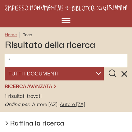
Menù
Home
Teca
Risultato della ricerca
CERCA
Cerca
Rese
SELEZIONA UN DOCUMENTO
RICERCA AVANZATA
1
risultati trovati
Ordina per:
Autore
[AZ]
Autore
[ZA]
Raffina la ricerca