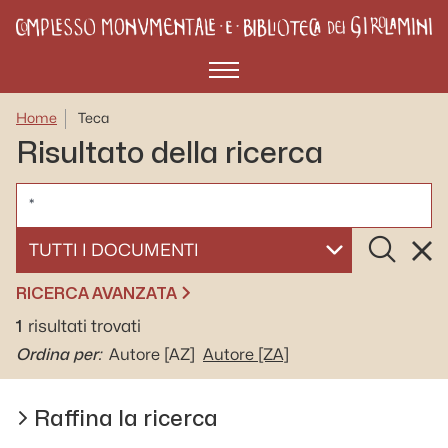
Menù
Home
Teca
Risultato della ricerca
CERCA
Cerca
Rese
SELEZIONA UN DOCUMENTO
RICERCA AVANZATA
1
risultati trovati
Ordina per:
Autore
[AZ]
Autore
[ZA]
Raffina la ricerca