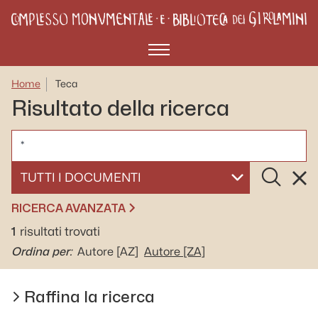
Menù
Home
Teca
Risultato della ricerca
CERCA
Cerca
Rese
SELEZIONA UN DOCUMENTO
RICERCA AVANZATA
1
risultati trovati
Ordina per:
Autore
[AZ]
Autore
[ZA]
Raffina la ricerca