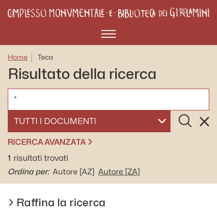
Menù
Home
Teca
Risultato della ricerca
CERCA
Cerca
Rese
SELEZIONA UN DOCUMENTO
RICERCA AVANZATA
1
risultati trovati
Ordina per:
Autore
[AZ]
Autore
[ZA]
Raffina la ricerca