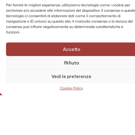
Per fornire le migliori esperienze, utilizziamo tecnologie come i cookie per
archiviare e/o accedere alle informazioni del dispositivo. Il consenso a quest
tecnologie ci consentirà di elaborare dati come il comportamento di
navigazione o ID univoci su questo sito. Il mancato consenso o la revoca del
consenso può influire negativamente su determinate caratteristiche e
funzioni.
Accetto
Rifiuto
AMMINISTRAZIONE TRASPARENTE
PRIVACY POLICY
Vedi le preferenze
CONTATTI
MAPPA DEL SITO
Cookie Policy