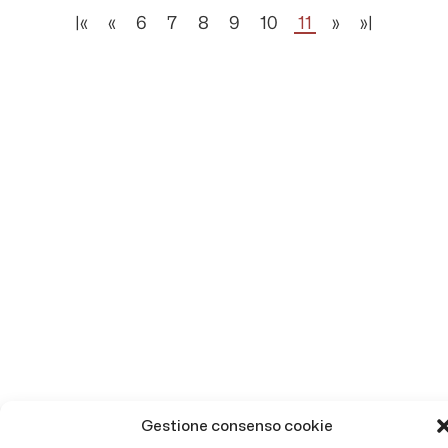
|«
«
6
7
8
9
10
11
»
»|
Gestione consenso cookie