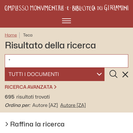
Menù
Home
Teca
Risultato della ricerca
CERCA
Cerca
Rese
SELEZIONA UN DOCUMENTO
RICERCA AVANZATA
695
risultati trovati
Ordina per:
Autore
[AZ]
Autore
[ZA]
Raffina la ricerca