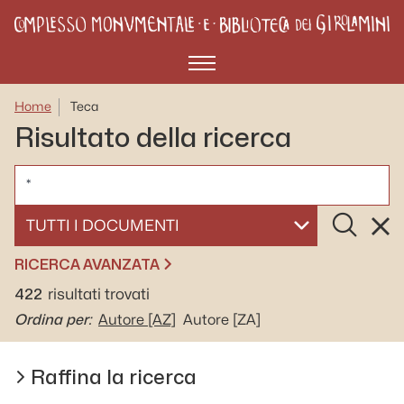
Menù
Home
Teca
Risultato della ricerca
CERCA
Cerca
Rese
SELEZIONA UN DOCUMENTO
RICERCA AVANZATA
422
risultati trovati
Ordina per:
Autore
[AZ]
Autore
[ZA]
Raffina la ricerca