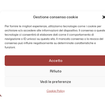
Gestione consenso cookie
Per fornire le migliori esperienze, utilizziamo tecnologie come i cookie per
archiviare e/o accedere alle informazioni del dispositivo. Il consenso a quest
tecnologie ci consentirà di elaborare dati come il comportamento di
navigazione o ID univoci su questo sito. Il mancato consenso o la revoca del
consenso può influire negativamente su determinate caratteristiche e
funzioni.
Accetto
Rifiuto
AMMINISTRAZIONE TRASPARENTE
PRIVACY POLICY
Vedi le preferenze
CONTATTI
MAPPA DEL SITO
Cookie Policy