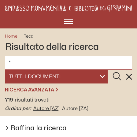
Menù
Home
Teca
Risultato della ricerca
CERCA
Cerca
Rese
SELEZIONA UN DOCUMENTO
RICERCA AVANZATA
719
risultati trovati
Ordina per:
Autore
[AZ]
Autore
[ZA]
Raffina la ricerca