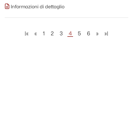
Informazioni di dettaglio
|«
«
1
2
3
4
5
6
»
»|