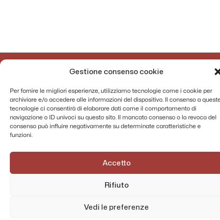
Gestione consenso cookie
Per fornire le migliori esperienze, utilizziamo tecnologie come i cookie per
archiviare e/o accedere alle informazioni del dispositivo. Il consenso a quest
tecnologie ci consentirà di elaborare dati come il comportamento di
navigazione o ID univoci su questo sito. Il mancato consenso o la revoca del
consenso può influire negativamente su determinate caratteristiche e
funzioni.
AMMINISTRAZIONE TRASPARENTE
PRIVACY POLICY
Accetto
CONTATTI
MAPPA DEL SITO
Rifiuto
Vedi le preferenze