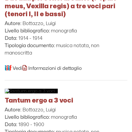
meus, Vexilla regis) a tre voci pari
(tenori I, II e bassi)
Bottazzo, Luigi
Autore:
monografia
Livello bibliografico:
1914 - 1914
Data:
musica notata, non
Tipologia documento:
manoscritta
Vedi
Informazioni di dettaglio
Tantum ergo a 3 voci
Bottazzo, Luigi
Autore:
monografia
Livello bibliografico:
1890 - 1900
Data:
musica notata, non
Tipologia documento: