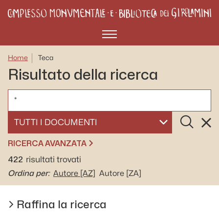
Menù
Home
Teca
Risultato della ricerca
CERCA
Cerca
Rese
SELEZIONA UN DOCUMENTO
RICERCA AVANZATA
422
risultati trovati
Ordina per:
Autore
[AZ]
Autore
[ZA]
Raffina la ricerca