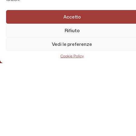
Accetto
Rifiuto
Vedi le preferenze
Cookie Policy
AMMINISTRAZIONE TRASPARENTE
PRIVACY POLICY
CONTATTI
MAPPA DEL SITO