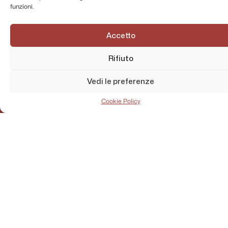
funzioni.
Accetto
Rifiuto
Vedi le preferenze
Cookie Policy
AMMINISTRAZIONE TRASPARENTE
PRIVACY POLICY
CONTATTI
MAPPA DEL SITO