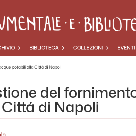
HIVIO
BIBLIOTECA
COLLEZIONI
EVENTI
que potabili alla Cittá di Napoli
tione del forniment
 Cittá di Napoli
olo