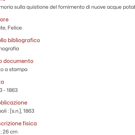
oria sulla quistione del fornimento di nuove acque potabil
ore
te, Felice
ello bibliografico
ografia
o documento
to a stampa
ta
3 - 1863
blicazione
li : [s.n.], 1863
crizione fisica
 ; 26 cm