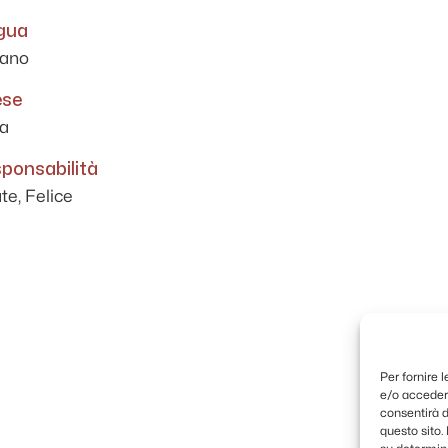
gua
iano
ese
ia
ponsabilità
te, Felice
Per fornire 
e/o accedere
consentirà d
questo sito