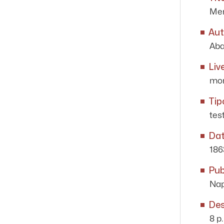
Mem
Aut
Aba
Liv
mon
Tip
tes
Da
186
Pub
Napo
Des
8 p.