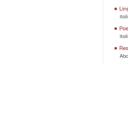
Lin
ital
Pa
ital
Res
Aba