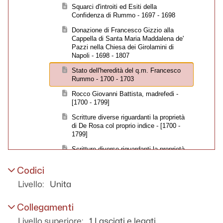
Squarci d'introiti ed Esiti della
Confidenza di Rummo - 1697 - 1698
Donazione di Francesco Gizzio alla
Cappella di Santa Maria Maddalena de'
Pazzi nella Chiesa dei Girolamini di
Napoli - 1698 - 1807
Stato dell'heredità del q.m. Francesco
Rummo - 1700 - 1703
Rocco Giovanni Battista, madrefedi -
[1700 - 1799]
Scritture diverse riguardanti la proprietà
di De Rosa col proprio indice - [1700 -
1799]
Scritture diverse riguardanti la proprietà
di De Rosa col proprio indice - [1700 -
1799]
Codici
Atti eredità Nicola Ragusa - 1702 - 1709
Livello:
Unita
Registro d'introito di Fedi e Polise per
l'eredità del q.m Ra.le Gio. Tomaso
Collegamenti
Bazio - 1703 - 1747
Livello superiore:
1 Lasciati e legati