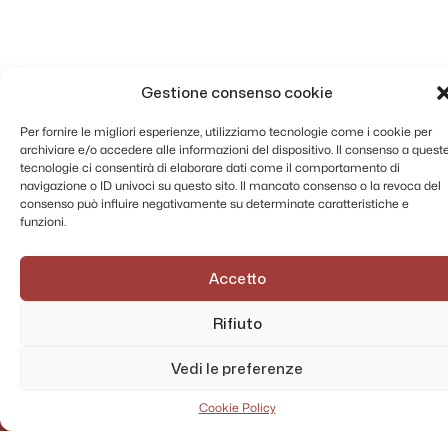
Eredità di Giacomo Pignone Del Carretto
- 1734 - 1734
Donazioni e lasciti alla Congregazione
dell'Oratorio di Napoli - 1735 - 1793
Gestione consenso cookie
Registro di Polise dell'eredità del q.m D.
Fran.co Rummo - 1736 - 1739
Per fornire le migliori esperienze, utilizziamo tecnologie come i cookie per
Libro dell'Eredità del q.m D. Giacinto
archiviare e/o accedere alle informazioni del dispositivo. Il consenso a quest
Frezza - 1736 - 1742
tecnologie ci consentirà di elaborare dati come il comportamento di
navigazione o ID univoci su questo sito. Il mancato consenso o la revoca del
Registro de polise de pagamenti fatti da'
consenso può influire negativamente su determinate caratteristiche e
debitori dell'eredità del quondam
funzioni.
Giacinto Frezza - 1736 - 1742
Libro di intrate ed esito dell'heredita del
d. Francesco Rummo dalli 4 maggio
Accetto
1736 avanti - 1736 - 1745
Lasciti di Gerardo Correale e spese di
Rifiuto
Antonio Gritto - 1737 - 1738
Squarcio de conti dell'eredità del q.m
Vedi le preferenze
Can.co D. Francesco Rummo - 1739 -
1742
Cookie Policy
Libro dell'Eredità del q.m D. Fran.co
Rummo. - 1739 - 1742