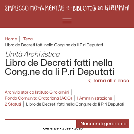
Libro del P. Segretario della Deputazione
per le conclusioni de' molto RR. PP.
preposito e Deputati dell'Oratorio de'
Girolamini - 1853 - 1960
Menù
Libro de notamenti delli contratti della
Cong.ne dell'Oratorio di Napoli - 1633 - 1640
Registro degli elenchi annuali dei fratelli
Home
Teca
eletti della Congregazione di S. Filippo Neri
Libro de Decreti fatti nella Cong.ne da li P.ri Deputati
- 1643 - 1729
Unità Archivistica
Soppressione della Congregazione
Libro de Decreti fatti nella
dell'Oratorio e pensioni ai Padri soppressi -
1862 - 1867
Cong.ne da li P.ri Deputati
Pandetta delle deliberazioni - 1889 - 1901
Torna all'elenco
1 Titoli e documenti - XV secolo - XIX
secolo
Archivio storico Istituto Girolamini
Fondo Comunità Oratoriana (ACO)
I Amministrazione
2 Statuti - 1599 - 1760
2 Statuti
Libro de Decreti fatti nella Cong.ne da li P.ri Deputati
Decreti della Congregazione dell'Oratorio
- [1500 - 1699]
Decreti dei padri della Congregazione
Nascondi gerarchia
Generale - 1599 - 1618