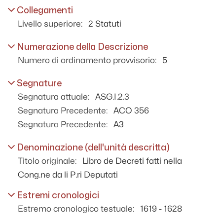
- 1640 - 1661
Collegamenti
Liber decretorum Cong.nis deputatorum
Livello superiore:
2 Statuti
- 1661 - 1709
Liber decretorum Cong.nis dennalium -
Numerazione della Descrizione
1661 - 1709
Numero di ordinamento provvisorio:
5
Decreti della Sacra Congregazione
de'Riti, in ordine a messe ed officii da
celebrarsi - 1669 - 1676
Segnature
Actorum Congregationis Orat. Neap -
Segnatura attuale:
ASG.I.2.3
1704 - 1778
Segnatura Precedente:
ACO 356
Libro dei decreti dei padri della
Segnatura Precedente:
A3
Congregazione deputati - 1709 - 1760
Libro delle risoluzioni de' PP. Decennali -
Denominazione (dell'unità descritta)
1760 - 1852
Titolo originale:
Libro de Decreti fatti nella
3 Amministri
Cong.ne da li P.ri Deputati
4 Funzioni
Estremi cronologici
5 Affari in genere - personale -
Estremo cronologico testuale:
1619 - 1628
6 personale amministrato