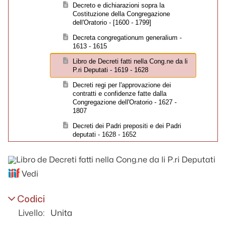
Decreto e dichiarazioni sopra la
Costituzione della Congregazione
dell'Oratorio - [1600 - 1799]
Decreta congregationum generalium -
1613 - 1615
Libro de Decreti fatti nella Cong.ne da li
P.ri Deputati - 1619 - 1628
Decreti regi per l'approvazione dei
contratti e confidenze fatte dalla
Congregazione dell'Oratorio - 1627 -
1807
Decreti dei Padri prepositi e dei Padri
deputati - 1628 - 1652
Libro delli Decreti fatti nelle Cong.ni de li
Deputati - 1628 - 1637
Squarcio de decreti de P. Berardino
Vedi
Scaraggio - 1637 - 1640
Liber decretorum Cong.s Decennalium -
Codici
1640 - 1661
Livello:
Unita
Liber decretorum Cong.nis Deputatorum