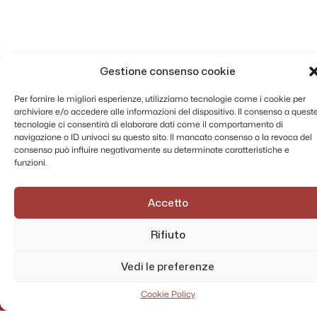
Napoli - 1786 - 1861
Lettere della Congregazione dell'Oratorio di
Palermo alla Congregazione dell'Oratorio di
Napoli - 1788 - 1861
Gestione consenso cookie
Lettere di Bernardi a Brocchetti vol. 4 -
[1800 - 1899]
Per fornire le migliori esperienze, utilizziamo tecnologie come i cookie per
Lettere di Bernardi a Capecelatro, vol. 2 -
archiviare e/o accedere alle informazioni del dispositivo. Il consenso a quest
[1800 - 1899]
tecnologie ci consentirà di elaborare dati come il comportamento di
Lettere di Bernardi a Capecelatro, vol. 3 -
navigazione o ID univoci su questo sito. Il mancato consenso o la revoca del
[1800 - 1899]
consenso può influire negativamente su determinate caratteristiche e
funzioni.
Lettere di Bernardi a Capecelatro, vol. 4 -
[1800 - 1899]
Accetto
Lettere di Bernardi a Capecelatro, vol. 5 -
[1800 - 1899]
Rifiuto
Lettere di Bernardi a Brocchetti vol. 1 -
[1800 - 1899]
Vedi le preferenze
Lettere di Bernardi a Brocchetti vol. 2 -
[1800 - 1899]
Cookie Policy
Lettera dell'Arcivescovo di Napoli diretta al
R.do Padre Preposito della Cong.ne