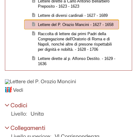
Lettere dirette a Carlo Antonio Bellarbero
Preposito - 1623 - 1623
Lettere di diversi cardinali - 1627 - 1689
Lettere del P. Orazio Mancini - 1627 - 1658
Raccolta di lettere dai primi Padri della
Congregazione dell'Oratorio di Roma e di
Napoli, nonché altre di presone rispettabili
per dignità e nobiltà. - 1628 - 1706
Lettere dirette al p. Alfonso Destito. - 1629 -
1636
Lettere del P. Giovanni Alfonso Destito -
1630 - 1631
Registro di lettere - 1630 - 1690
Vedi
Lettere fatte dal P. Orazio Mancini e diversi
- 1630 - 1631
Codici
Lettere del Senato e Capitolo di Messina
Livello:
Unita
per chiedere di inviare padri per la
fondazione della Congregazione - 1632 -
1633
Collegamenti
Lettere dirette al padre Giovan Tommaso
Livello superiore:
VI Corrispondenza