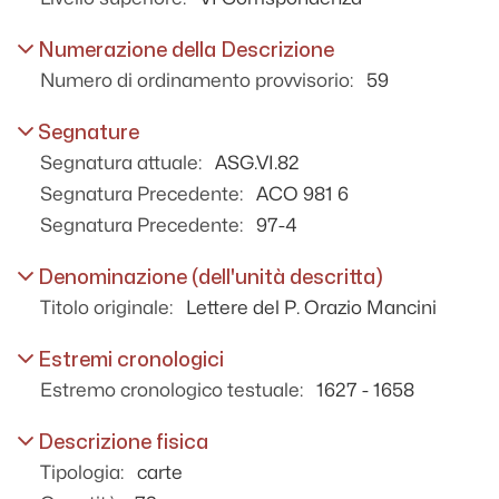
Eustacchio e il padre Giovanni Alfonso
Destito (P. Horatio Mancini) - 1632 - 1637
Numerazione della Descrizione
Registro di lettere - 1633 - 1652
Numero di ordinamento provvisorio:
59
Lettere diverse riguardanti la soppressione
della Casa di Toledo - 1636 - 1637
Segnature
Documenti relativi alla Chiesa di Santa
Segnatura attuale:
ASG.VI.82
Brigida - 1636 - 1636
Segnatura Precedente:
ACO 981 6
Lettere dirette al p. Orazio Mancini - 1636 -
1637
Segnatura Precedente:
97-4
Lettere primo tempo - 1637 - 1752
Denominazione (dell'unità descritta)
Corrispondenza diversa - 1641 - 1700
Titolo originale:
Lettere del P. Orazio Mancini
Lettere del P. Vincenzo Avinatri dirette alla
gran Serva di Dio, Prudenzia Pisa,
Estremi cronologici
abbadessa del SS.mo Salvatore di Capri -
1666 - 1683
Estremo cronologico testuale:
1627 - 1658
Lettere diverse - 1680 - 1750
Descrizione fisica
Lettere a Rutilio Sulli e altri - 1686 - 1715
Tipologia:
carte
Lettere del secolo XVII, cartulate e